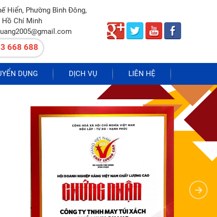
hế Hiển, Phường Bình Đông,
 Hồ Chí Minh
quang2005@gmail.com
3 668 688
UYỂN DỤNG
DỊCH VỤ
LIÊN HỆ