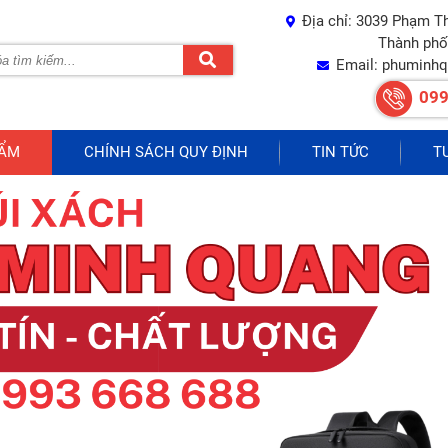
Địa chỉ: 3039 Phạm T
Thành phố
Email: phuminh
099
HẨM
CHÍNH SÁCH QUY ĐỊNH
TIN TỨC
T