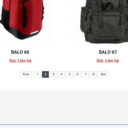
BALO 66
BALO 67
Giá: Liên hệ
Giá: Liên hệ
First
1
2
3
4
5
6
7
8
End