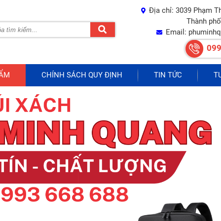
Địa chỉ: 3039 Phạm T
Thành phố
Email: phuminh
099
HẨM
CHÍNH SÁCH QUY ĐỊNH
TIN TỨC
T