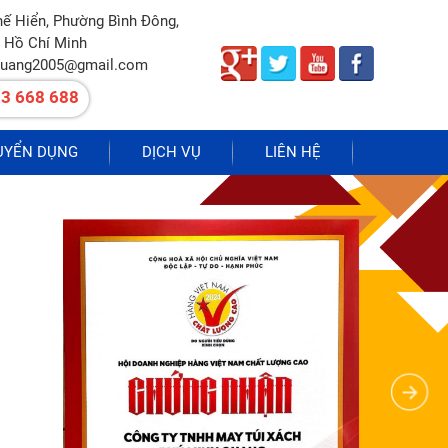
hế Hiển, Phường Bình Đông,
 Hồ Chí Minh
quang2005@gmail.com
3 668 688
UYỂN DỤNG
DỊCH VỤ
LIÊN HỆ