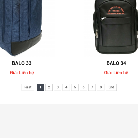
BALO 33
BALO 34
Giá: Liên hệ
Giá: Liên hệ
First
1
2
3
4
5
6
7
8
End