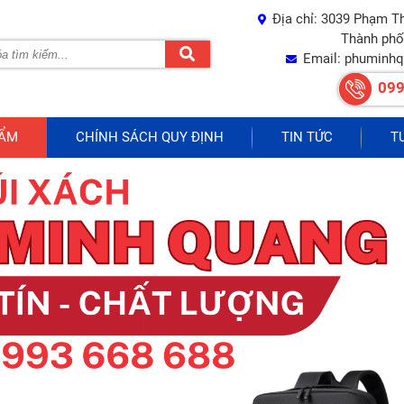
Địa chỉ: 3039 Phạm T
Thành phố
Email: phuminh
099
HẨM
CHÍNH SÁCH QUY ĐỊNH
TIN TỨC
T