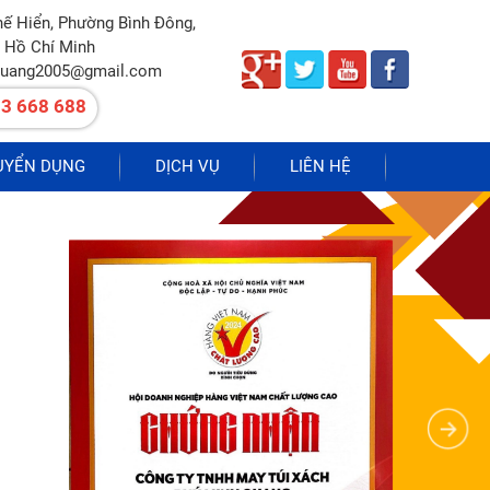
hế Hiển, Phường Bình Đông,
 Hồ Chí Minh
quang2005@gmail.com
3 668 688
UYỂN DỤNG
DỊCH VỤ
LIÊN HỆ